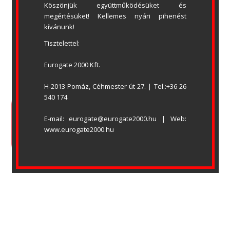
Köszönjük együttműködésüket és 
megértésüket! Kellemes nyári pihenést 
A kiváló minőségű Torlift márkacsaládunk 
kívánunk!
választékát kiugróan kedvező áru 600 és 
Tisztelettel:
1500N-os tolómotorokkal bővítettük, 
részletekért vegye fel cégünkkel a 
Eurogate 2000 Kft.
tovább...
kapcsolatot központi elérhetőségeink 
H-2013 Pomáz, Céhmester út 27. | Tel.:+36 26 
540 174
ADATVÉDELMI NYILATKOZAT
ÁSZF
E-mail: eurogate@eurogate2000.hu | Web: 
OLDALTÉRKÉP
LETÖLTÉSEK
www.eurogate2000.hu