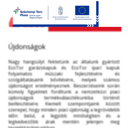
Újdonságok
Nagy hangsúlyt fektetünk az általunk gyártott 
EcoTor garázskapuk és EcoTor ipari kapuk 
folyamatos műszaki fejlesztésére és 
szolgáltatásaink bővítésére, melyek számos 
újdonságot eredményeznek. Beszerzéseink során 
komoly figyelmet fordítunk a nemzetközi piaci 
újdonságok termékválasztékunkba történő 
beillesztésére. Kiemelt szempontjaink között 
szerepel, hogy minden piaci újdonság a legrövidebb 
időn belül, a legjobb minőségben és a 
legkedvezőbb árak mentén jelenjen meg 
termékkínálatunkban.