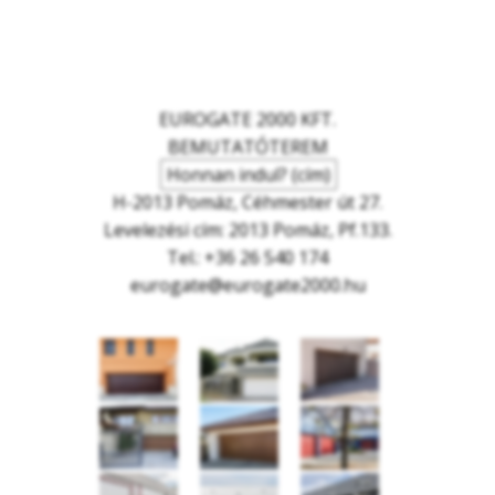
EUROGATE 2000 KFT.
BEMUTATÓTEREM
Honnan indul? (cím)
H-2013 Pomáz, Céhmester út 27.
Levelezési cím: 2013 Pomáz, Pf.133.
Tel.: +36 26 540 174
eurogate@eurogate2000.hu