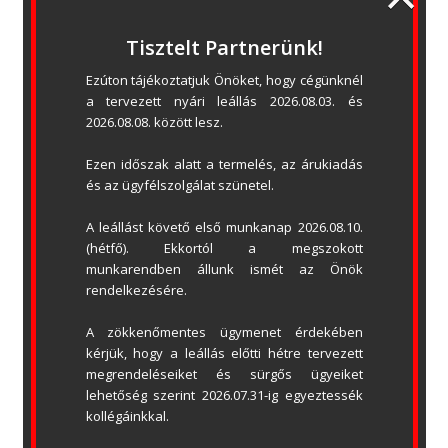
szereplője kíván lenni régiónk kapugyártó 
piacának, ez a határozott célunk folyamatos 
Tisztelt Partnerünk!
fejlődést és modernizációt követel meg 
tovább...
tőlünk. A még gyorsabb és még precízebb 
Ezúton tájékoztatjuk Önöket, hogy cégünknél 
gyártás érdekében félautomata gyártósor 
a tervezett nyári leállás 2026.08.03. és 
beszerzését valósítottuk meg, ezáltal is 
2026.08.08. között lesz.
tovább növelve a napi gyártási 
Ezen időszak alatt a termelés, az árukiadás 
Új bemutatóterem
kapacitásunkat. Bízunk benne, hogy 
és az ügyfélszolgálat szünetel.
ügyfeleink elégedettségét ez a fejlesztésünk 
A leállást követő első munkanap 2026.08.10. 
Elkészült új bemutatótermünk,
 ahol 
(hétfő). Ekkortól a megszokott 
nyitvatartási időben személyesen és 
munkarendben állunk ismét az Önök 
felkészült munkatársaink szakmai 
rendelkezésére.
tanácsadása mellett ismerkedhet meg az 
tovább...
általunk gyártott és forgalmazott 
A zökkenőmentes ügymenet érdekében 
termékekkel. Szeretettel várjuk cégünk 
kérjük, hogy a leállás előtti hétre tervezett 
megrendeléseiket és sürgős ügyeiket 
pomázi telephelyén megvalósult új 
lehetőség szerint 2026.07.31-ig egyeztessék 
kollégáinkkal.
Torlift tolómotorok