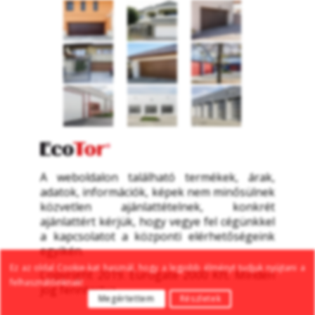
A weboldalon található termékek, árak, 
adatok, információk, képek nem minősülnek 
közvetlen ajánlattételnek, konkrét 
ajánlattért kérjük, hogy vegye fel cégünkkel 
a kapcsolatot a központi elérhetőségeink 
egyikén.
Ez az oldal Cookie-kat használ, hogy a legjobb élményt tudjuk nyújtani a 
Copyright 2019. Eurogate 2000 Kft. Minden 
felhasználóinknak!
jog fenntartva
Megértettem
Részletek