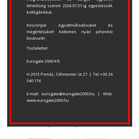
lehetőség szerint 2026.07.31-ig egyeztessék 
kollégáinkkal.
Köszönjük együttműködésüket és 
megértésüket! Kellemes nyári pihenést 
kívánunk!
Tisztelettel:
Eurogate 2000 Kft.
H-2013 Pomáz, Céhmester út 27. | Tel.:+36 26 
EUROGATE 2000 KFT.
540 174
BEMUTATÓTEREM
Honnan indul? (cím)
E-mail: eurogate@eurogate2000.hu | Web: 
H-2013 Pomáz, Céhmester út 27.
www.eurogate2000.hu
Levelezési cím: 2013 Pomáz, Pf.133.
Tel.: +36 26 540 174
eurogate@eurogate2000.hu