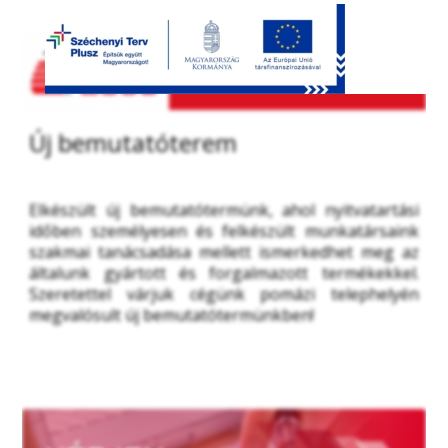
Új bemutatóterem
Elkészült új bemutatótermünk, ahol nyitvatartási 
időben személyesen és felkészült munkatársaink 
szakmai tanácsadása mellett ismerkedhet meg az 
általunk gyártott és forgalmazott termékekkel. 
Szeretettel várjuk cégünk pomázi telephelyén 
megvalósult új bemutatótermünkben!