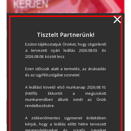
×
Tisztelt Partnerünk!
Ezúton tájékoztatjuk Önöket, hogy cégünknél 
a tervezett nyári leállás 2026.08.03. és 
2026.08.08. között lesz.
Ezen időszak alatt a termelés, az árukiadás 
és az ügyfélszolgálat szünetel.
A leállást követő első munkanap 2026.08.10. 
(hétfő). Ekkortól a megszokott 
munkarendben állunk ismét az Önök 
rendelkezésére.
ADATVÉDELMI NYILATKOZAT
ÁSZF
OLDALTÉRKÉP
LETÖLTÉSEK
A zökkenőmentes ügymenet érdekében 
kérjük, hogy a leállás előtti hétre tervezett 
megrendeléseiket és sürgős ügyeiket 