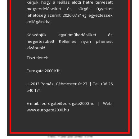
OLDALTÉRKÉP
LETÖLTÉSEK
kérjük, hogy a leállás előtti hétre tervezett 
megrendeléseiket és sürgős ügyeiket 
lehetőség szerint 2026.07.31-ig egyeztessék 
kollégáinkkal.
Köszönjük együttműködésüket és 
megértésüket! Kellemes nyári pihenést 
kívánunk!
Tisztelettel:
Eurogate 2000 Kft.
H-2013 Pomáz, Céhmester út 27. | Tel.:+36 26 
540 174
EUROGATE 2000 KFT.
E-mail: eurogate@eurogate2000.hu | Web: 
BEMUTATÓTEREM
www.eurogate2000.hu
Honnan indul? (cím)
H-2013 Pomáz, Céhmester út 27.
Levelezési cím: 2013 Pomáz, Pf.133.
Tel.: +36 26 540 174