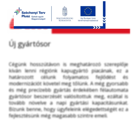
Új gyártósor
Cégünk hosszútávon is meghatározó szereplője 
kíván lenni régiónk kapugyártó piacának, ez a 
határozott célunk folyamatos fejlődést és 
modernizációt követel meg tőlünk. A még gyorsabb 
és még precízebb gyártás érdekében félautomata 
gyártósor beszerzését valósítottuk meg, ezáltal is 
tovább növelve a napi gyártási kapacitásunkat. 
Bízunk benne, hogy ügyfeleink elégedettségét ez a 
fejlesztésünk még magasabb szintre emeli.