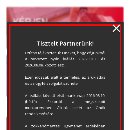
×
Tisztelt Partnerünk!
Ezúton tájékoztatjuk Önöket, hogy cégünknél 
a tervezett nyári leállás 2026.08.03. és 
2026.08.08. között lesz.
Ezen időszak alatt a termelés, az árukiadás 
és az ügyfélszolgálat szünetel.
A leállást követő első munkanap 2026.08.10. 
(hétfő). Ekkortól a megszokott 
munkarendben állunk ismét az Önök 
rendelkezésére.
ADATVÉDELMI NYILATKOZAT
ÁSZF
A zökkenőmentes ügymenet érdekében 