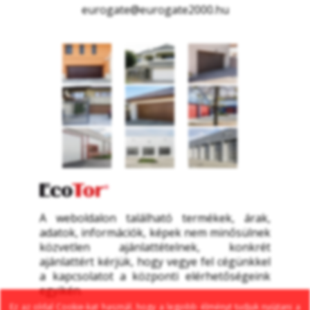
eurogate@eurogate2000.hu
A weboldalon található termékek, árak, 
adatok, információk, képek nem minősülnek 
közvetlen ajánlattételnek, konkrét 
ajánlattért kérjük, hogy vegye fel cégünkkel 
a kapcsolatot a központi elérhetőségeink 
egyikén.
Ez az oldal Cookie-kat használ, hogy a legjobb élményt tudjuk nyújtani a 