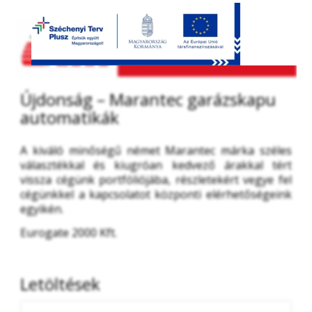
Újdonság – Marantec garázskapu
automatikák
A kiváló minőségű német Marantec márka széles 
választékkal és kiugróan kedvező árakkal tért 
vissza cégünk portfóliójába, részletekért vegye fel 
cégünkkel a kapcsolatot központi elérhetőségeink 
egyikén.
Eurogate 2000 Kft.
Letöltések