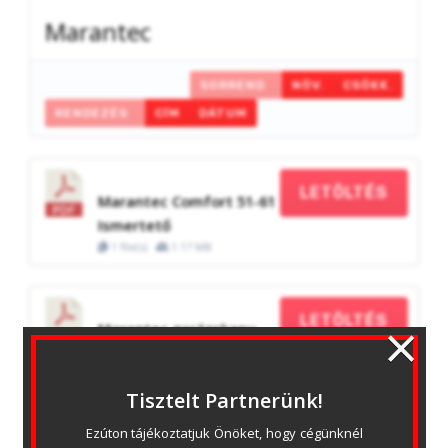
Marantec
SORREND
NÖV.
CSÖKK.
RENDEZÉS
CÍM
DÁTUM
LETÖLTÉS
Marantec Comfort 51-61
Ismertető
1 file(s)
1.17 MB
×
LETÖLTÉS
Marantec garázskapu
meghajtások
1 file(s)
3.44 MB
Tisztelt Partnerünk!
Ezúton tájékoztatjuk Önöket, hogy cégünknél 