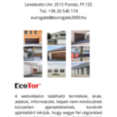
Levelezési cím: 2013 Pomáz, Pf.133.
Tel.: +36 26 540 174
eurogate@eurogate2000.hu
A weboldalon található termékek, árak, 
adatok, információk, képek nem minősülnek 
közvetlen ajánlattételnek, konkrét 
ajánlattért kérjük, hogy vegye fel cégünkkel 