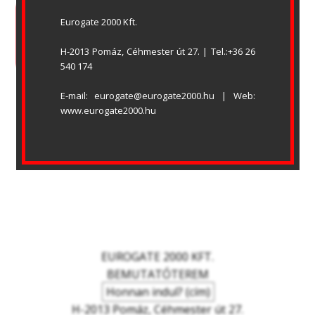
Eurogate 2000 Kft.
ADATVÉDELMI NYILATKOZAT
ÁSZF
OLDALTÉRKÉP
LETÖLTÉSEK
H-2013 Pomáz, Céhmester út 27. | Tel.:+36 26 
540 174
E-mail: eurogate@eurogate2000.hu | Web: 
www.eurogate2000.hu
EUROGATE 2000 KFT.
BEMUTATÓTEREM
Honnan indul? (cím)
H-2013 Pomáz, Céhmester út 27.