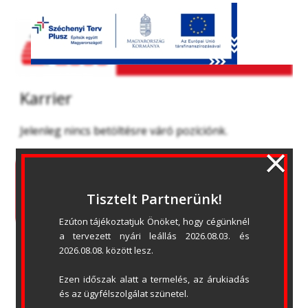
Karrier
Jelenleg nincs betöltésre váró pozíciónk.
×
ADATVÉDELMI NYILATKOZAT
ÁSZF
OLDALTÉRKÉP
LETÖLTÉSEK
Tisztelt Partnerünk!
Ezúton tájékoztatjuk Önöket, hogy cégünknél 
a tervezett nyári leállás 2026.08.03. és 
2026.08.08. között lesz.
Ezen időszak alatt a termelés, az árukiadás 
és az ügyfélszolgálat szünetel.