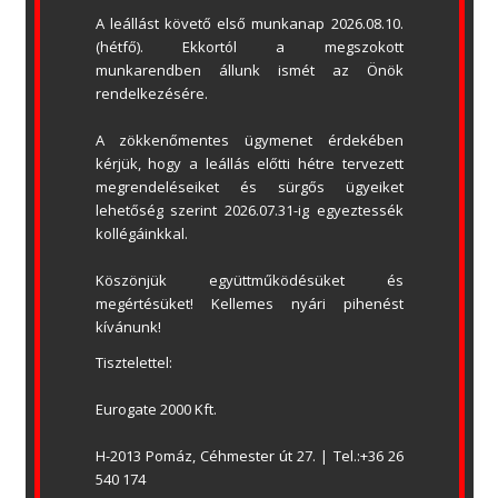
A leállást követő első munkanap 2026.08.10. 
(hétfő). Ekkortól a megszokott 
munkarendben állunk ismét az Önök 
rendelkezésére.
A zökkenőmentes ügymenet érdekében 
EUROGATE 2000 KFT.
kérjük, hogy a leállás előtti hétre tervezett 
BEMUTATÓTEREM
megrendeléseiket és sürgős ügyeiket 
lehetőség szerint 2026.07.31-ig egyeztessék 
Honnan indul? (cím)
kollégáinkkal.
H-2013 Pomáz, Céhmester út 27.
Levelezési cím: 2013 Pomáz, Pf.133.
Köszönjük együttműködésüket és 
Tel.: +36 26 540 174
megértésüket! Kellemes nyári pihenést 
eurogate@eurogate2000.hu
kívánunk!
Tisztelettel:
Eurogate 2000 Kft.
H-2013 Pomáz, Céhmester út 27. | Tel.:+36 26 
540 174