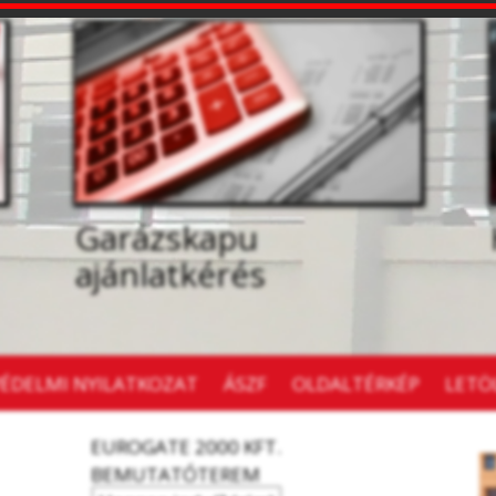
Garázskapu
ajánlatkérés
ÉDELMI NYILATKOZAT
ÁSZF
OLDALTÉRKÉP
LETÖ
EUROGATE 2000 KFT.
BEMUTATÓTEREM