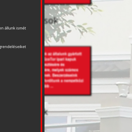
Szolgáltatások
n állunk ismét 
rendeléseiket 
Újdonságok