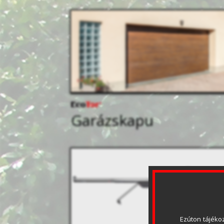
Garázskapu
Ezúton tájékoz