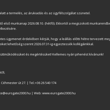
latt a termelés, az árukiadás és az ügyfélszolgálat szünetel.
Ipari kapu hajtómű
ető első munkanap 2026.08.10. (hétfő). Ekkortól a megszokott munkarendbe
lkezésére.
es ügymenet érdekében kérjük, hogy a leállás előtti hétre tervezett meg
iket lehetőség szerint 2026.07.31-ig egyeztessék kollégáinkkal.
üttműködésüket és megértésüket! Kellemes nyári pihenést kívánunk!
Kft.
Céhmester út 27. | Tel.:+36 26 540 174
Kapu alkatrész
ate@eurogate2000.hu | Web: www.eurogate2000.hu