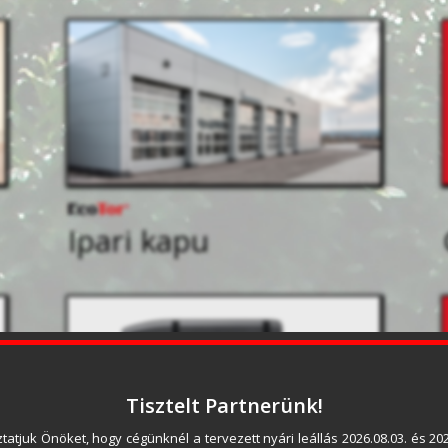
Ipari kapu
Tisztelt Partnerünk!
tatjuk Önöket, hogy cégünknél a tervezett nyári leállás 2026.08.03. és 2026