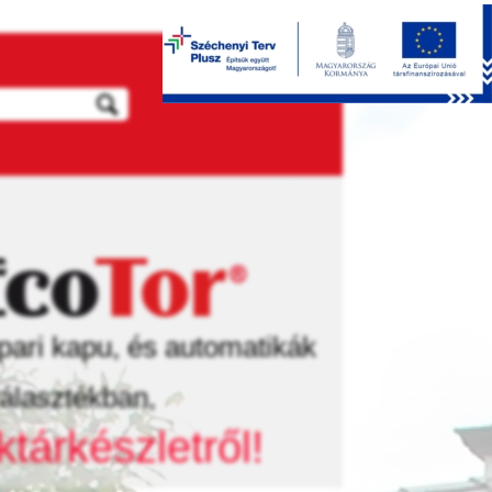
pari kapu, és automatikák
álasztékban,
ktárkészletről!