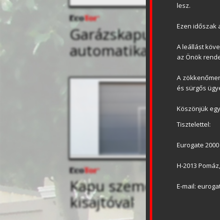
lesz.
Ezen időszak a
Garázskapu
automatika
A leállást köv
az Önök rende
A zökkenőment
és sürgős ügye
Köszönjük egy
Tisztelettel:
Eurogate 2000 
H-2013 Pomáz, 
Kapu személybejáró
E-mail: eurog
kisajtóval