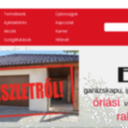
Termékeink
Újdonságok
Ajánlatkérés
Kapcsolat
Akciók
Karrier
Szolgáltatások
Hírlevél
garázskapu, i
óriási
v
ra