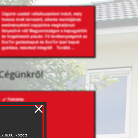
Cégünkről
×
.08.08. között 