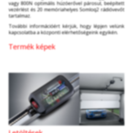
vagy 800N optimális húzóerővel párosul, beépített 
vezérlést és 20 memóriahelyes Somloq2 rádióvevőt 
tartalmaz.
További információért kérjük, hogy lépjen velünk 
kapcsolatba a központi elérhetőségeink egyikén. 
Termék képek
Letöltések