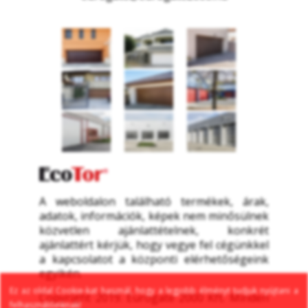
A weboldalon található termékek, árak, 
adatok, információk, képek nem minősülnek 
közvetlen ajánlattételnek, konkrét 
ajánlattért kérjük, hogy vegye fel cégünkkel 
a kapcsolatot a központi elérhetőségeink 
egyikén.
Ez az oldal Cookie-kat használ, hogy a legjobb élményt tudjuk nyújtani a 
Copyright 2019. Eurogate 2000 Kft. Minden 
felhasználóinknak!