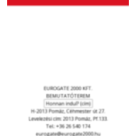
EUROGATE 2000 KFT.
BEMUTATÓTEREM
Honnan indul? (cím)
H-2013 Pomáz, Céhmester út 27.
Levelezési cím: 2013 Pomáz, Pf.133.
Tel.: +36 26 540 174
eurogate@eurogate2000.hu