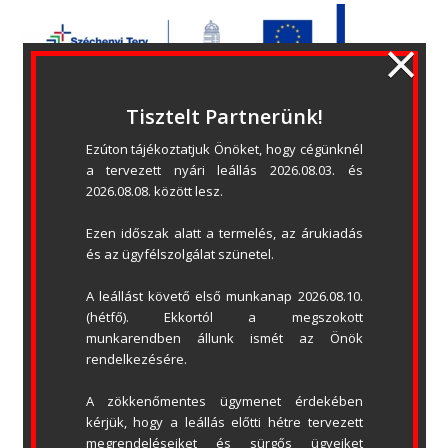
×
Tisztelt Partnerünk!
Garázskapu automatika – EcoTec
Ezúton tájékoztatjuk Önöket, hogy cégünknél 
a tervezett nyári leállás 2026.08.03. és 
2026.08.08. között lesz.
Ezen időszak alatt a termelés, az árukiadás 
és az ügyfélszolgálat szünetel.
A leállást követő első munkanap 2026.08.10. 
(hétfő). Ekkortól a megszokott 
munkarendben állunk ismét az Önök 
rendelkezésére.
A zökkenőmentes ügymenet érdekében 
kérjük, hogy a leállás előtti hétre tervezett 
megrendeléseiket és sürgős ügyeiket 