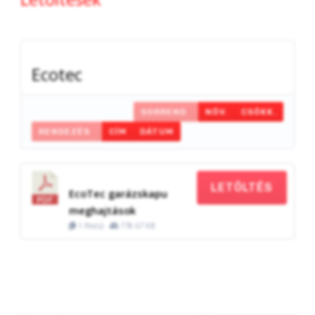
Ecotec
SORREND
NÖV.
CSÖKK.
RENDEZÉS
CÍM
DÁTUM
LETÖLTÉS
EcoTec garázskapu
meghajtások
1 file(s)
778.67 KB