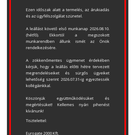
Ezen időszak alatt a termelés, az árukiadás 
és az ügyfélszolgálat szünetel.
A leállást követő első munkanap 2026.08.10. 
Ecotec
(hétfő). Ekkortól a megszokott 
munkarendben állunk ismét az Önök 
rendelkezésére.
SORREND
NÖV.
CSÖKK.
RENDEZÉS
CÍM
DÁTUM
A zökkenőmentes ügymenet érdekében 
kérjük, hogy a leállás előtti hétre tervezett 
megrendeléseiket és sürgős ügyeiket 
lehetőség szerint 2026.07.31-ig egyeztessék 
LETÖLTÉS
EcoTec garázskapu
kollégáinkkal.
meghajtások
1 file(s)
778.67 KB
Köszönjük együttműködésüket és 
megértésüket! Kellemes nyári pihenést 
kívánunk!
Tisztelettel:
Eurogate 2000 Kft.