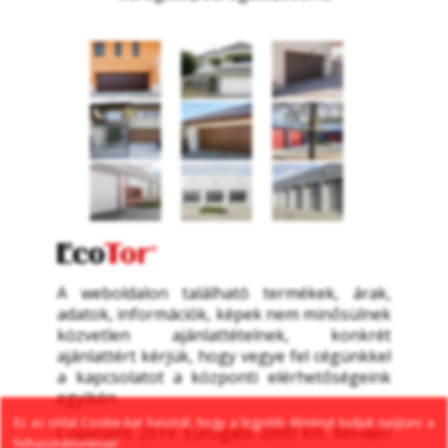
A weboldalon található termékek, árak, 
adatok, információk, képek nem minősülnek 
közvetlen ajánlattételnek, konkrét 
ajánlattért kérjük, hogy vegye fel cégünkkel 
a kapcsolatot a központi elérhetőségeink 
egyikén.
Ez az oldal Cookie-kat használ, hogy a legjobb élményt tudjuk nyújtani a 
Copyright 2019. Eurogate 2000 Kft. Minden 
felhasználóinknak!