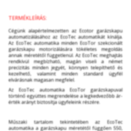
TERMÉKLEÍRÁS:
Cégünk alapértelmezetten az Ecotor garázskapu 
automatizálásához az EcoTec automatikát kínálja. 
Az EcoTec automatika minden EcoTor szekcionált 
garázskapu motorizálására tökéletes megoldás 
annak méretétől függetlenül. Az EcoTec meghajtás 
rendkívül megbízható, magán viseli a német 
precizitás minden jegyét, könnyen telepíthető és 
kezelhető, valamint minden standard ügyfél 
elvárásnak magasan megfelel.
Az EcoTec automatika EcoTor garázskapuval 
történő együttes megrendelése a legkedvezőbb ár-
érték arányt biztosítja ügyfeleink részére.
Műszaki tartalom tekintetében az EcoTec 
automatika a garázskapu méretétől függően 550, 