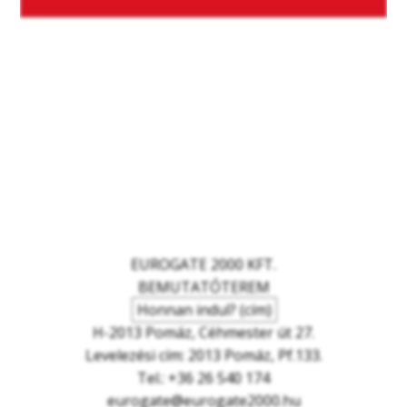
EUROGATE 2000 KFT.
BEMUTATÓTEREM
Honnan indul? (cím)
H-2013 Pomáz, Céhmester út 27.
Levelezési cím: 2013 Pomáz, Pf.133.
Tel.: +36 26 540 174
eurogate@eurogate2000.hu