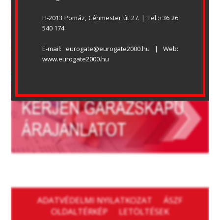
H-2013 Pomáz, Céhmester út 27. | Tel.:+36 26 
540 174
E-mail: eurogate@eurogate2000.hu | Web: 
www.eurogate2000.hu
ADATVÉDELMI NYILATKOZAT
ÁSZF
OLDALTÉRKÉP
LETÖLTÉSEK