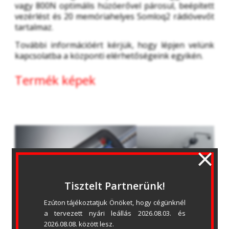
vagy 800N optimális húzóerővel párosul, beépített 
vezérlést és 20 memóriahelyes Somloq2 rádióvevőt 
tartalmaz.
További információért kérjük, hogy lépjen velünk 
kapcsolatba a központi elérhetőségeink egyikén. 
Termék képek
×
Tisztelt Partnerünk!
Ezúton tájékoztatjuk Önöket, hogy cégünknél 
a tervezett nyári leállás 2026.08.03. és 
2026.08.08. között lesz.
Letöltések