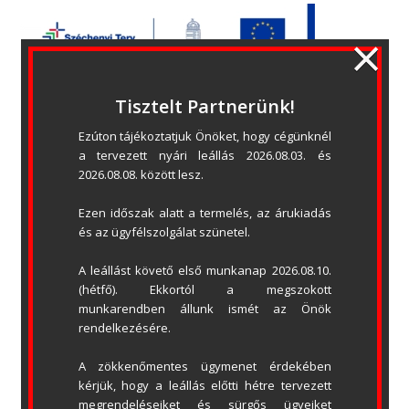
×
Tisztelt Partnerünk!
Garázskapu automatika – EcoTec
Ezúton tájékoztatjuk Önöket, hogy cégünknél 
a tervezett nyári leállás 2026.08.03. és 
2026.08.08. között lesz.
Ezen időszak alatt a termelés, az árukiadás 
és az ügyfélszolgálat szünetel.
A leállást követő első munkanap 2026.08.10. 
(hétfő). Ekkortól a megszokott 
munkarendben állunk ismét az Önök 
rendelkezésére.
A zökkenőmentes ügymenet érdekében 
kérjük, hogy a leállás előtti hétre tervezett 
megrendeléseiket és sürgős ügyeiket 