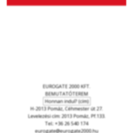
EUROGATE 2000 KFT.
BEMUTATÓTEREM
Honnan indul? (cím)
H-2013 Pomáz, Céhmester út 27.
Levelezési cím: 2013 Pomáz, Pf.133.
Tel.: +36 26 540 174
eurogate@eurogate2000.hu