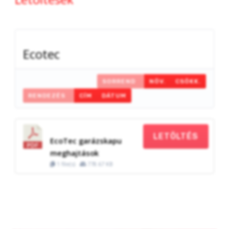
Ecotec
SORREND
NÖV.
CSÖKK.
RENDEZÉS
CÍM
DÁTUM
LETÖLTÉS
EcoTec garázskapu
meghajtások
1 file(s)
778.67 KB