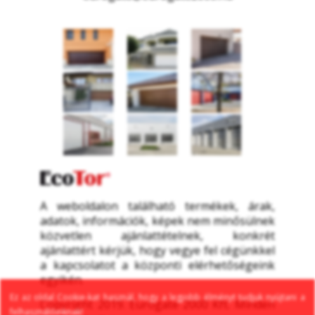
A weboldalon található termékek, árak, 
adatok, információk, képek nem minősülnek 
közvetlen ajánlattételnek, konkrét 
ajánlattért kérjük, hogy vegye fel cégünkkel 
a kapcsolatot a központi elérhetőségeink 
egyikén.
Ez az oldal Cookie-kat használ, hogy a legjobb élményt tudjuk nyújtani a 
Copyright 2019. Eurogate 2000 Kft. Minden 
felhasználóinknak!