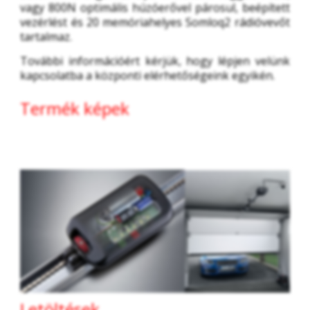
vagy 800N optimális húzóerővel párosul, beépített 
vezérlést és 20 memóriahelyes Somloq2 rádióvevőt 
tartalmaz.
További információért kérjük, hogy lépjen velünk 
kapcsolatba a központi elérhetőségeink egyikén. 
Termék képek
Letöltések