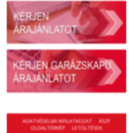
ADATVÉDELMI NYILATKOZAT
ÁSZF
OLDALTÉRKÉP
LETÖLTÉSEK