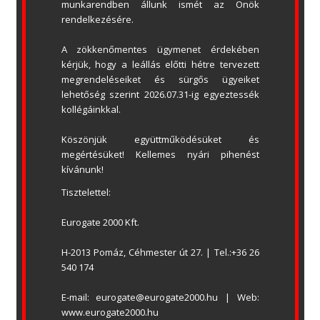
SORREND
NÖV.
CSÖKK.
munkarendben állunk ismét az Önök 
rendelkezésére.
RENDEZÉS
CÍM
DÁTUM
A zökkenőmentes ügymenet érdekében 
kérjük, hogy a leállás előtti hétre tervezett 
LETÖLTÉS
megrendeléseiket és sürgős ügyeiket 
MFZ CS255 vezérlés DE
lehetőség szerint 2026.07.31-ig egyeztessék 
1 file(s)
3.77 MB
kollégáinkkal.
Köszönjük együttműködésüket és 
megértésüket! Kellemes nyári pihenést 
LETÖLTÉS
MFZ CS255 vezérlés EN
kívánunk!
1 file(s)
3.86 MB
Tisztelettel:
Eurogate 2000 Kft.
LETÖLTÉS
MFZ CS255 vezérlés HU
H-2013 Pomáz, Céhmester út 27. | Tel.:+36 26 
1 file(s)
3.95 MB
540 174
E-mail: eurogate@eurogate2000.hu | Web: 
www.eurogate2000.hu
LETÖLTÉS