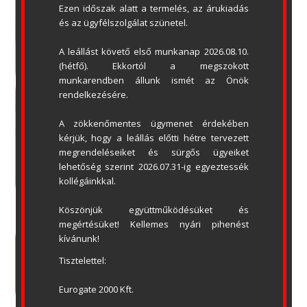
Ezen időszak alatt a termelés, az árukiadás 
és az ügyfélszolgálat szünetel.
A leállást követő első munkanap 2026.08.10. 
(hétfő). Ekkortól a megszokott 
munkarendben állunk ismét az Önök 
rendelkezésére.
A zökkenőmentes ügymenet érdekében 
kérjük, hogy a leállás előtti hétre tervezett 
megrendeléseiket és sürgős ügyeiket 
lehetőség szerint 2026.07.31-ig egyeztessék 
kollégáinkkal.
Köszönjük együttműködésüket és 
megértésüket! Kellemes nyári pihenést 
kívánunk!
ADATVÉDELMI NYILATKOZAT
ÁSZF
Tisztelettel:
OLDALTÉRKÉP
LETÖLTÉSEK
Eurogate 2000 Kft.