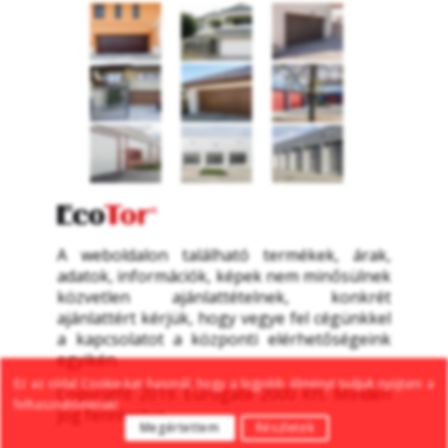
A weboldalon található termékek, árak, 
adatok, információk, képek nem minősülnek 
közvetlen ajánlattételnek, konkrét 
ajánlattért kérjük, hogy vegye fel cégünkkel 
a kapcsolatot a központi elérhetőségeink 
egyikén.
Ez az oldal Cookie-kat használ, hogy a legjobb élményt tudjuk nyújtani a 
Copyright 2019. Eurogate 2000 Kft. Minden 
felhasználóinknak!
jog fenntartva
Megértettem
Részletek