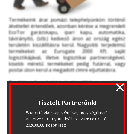
Termékeink árai pomázi telephelyünkön történő 
átvétellel értendőek, azonban kérése a megrendelt 
EcoTor garázskapu, ipari kapu, automatika, 
távirányító, (stb.) kedvező áron az ország egész 
területén kiszállításra kerül. Nagyobb terjedelmű 
termékeket az Eurogate 2000 Kft. saját 
logisztikájával, illetve logisztikai partnercégével, 
kisebb méretű termékeket pedig futárral, vagy 
postai úton kerül a megadott címre eljuttatásra.
×
További információért és kiszállításra vonatkozó 
árajánlatunkért lépjen velünk kapcsolatba a 
központi elérhetőségeink egyikén.
Tisztelt Partnerünk!
Ezúton tájékoztatjuk Önöket, hogy cégünknél 
a tervezett nyári leállás 2026.08.03. és 
2026.08.08. között lesz.