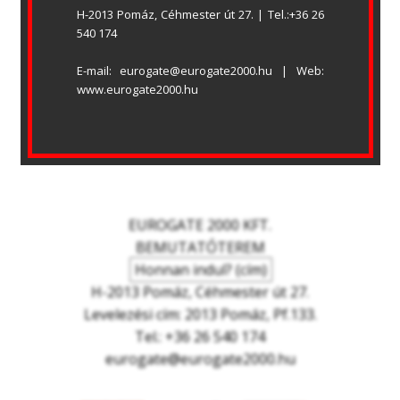
H-2013 Pomáz, Céhmester út 27. | Tel.:+36 26 
540 174
E-mail: eurogate@eurogate2000.hu | Web: 
www.eurogate2000.hu
EUROGATE 2000 KFT.
BEMUTATÓTEREM
Honnan indul? (cím)
H-2013 Pomáz, Céhmester út 27.
Levelezési cím: 2013 Pomáz, Pf.133.
Tel.: +36 26 540 174
eurogate@eurogate2000.hu