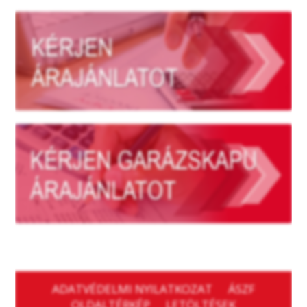
ADATVÉDELMI NYILATKOZAT
ÁSZF
OLDALTÉRKÉP
LETÖLTÉSEK