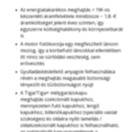
Az energiatakarékos meghajtás < 1W-os
készenléti áramfelvétele mindössze ~ 1,8.-€
áramköltséget jelent éves szinten, így
egyszerre költséghatékony és környezetbarát
is
A motor futókocsija egy megfeszített láncon
mozog, így a körbefutó láncokkal ellentétben
itt nincs se súrlódási veszteség, sem
erővesztés
Gyulladáskésleltető anyagok felhasználása
révén a meghajtás magasabb biztonsági
tényezőt és tűzbiztonságot nyújt
A Tiga/Tiga+ mélygarázskapu
meghajtás szekcionált kapukhoz,
mennyezeten futó kapukhoz, lengő
kapukhoz, billenőkapukhoz (speciális vaslat
szükséges) és oldalra nyíló lamellás /
oldalszekcionált kapukhoz is felhasználható,
az optimalizált kapuparaméterek a