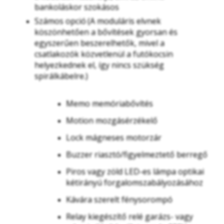
bankoláskor szokásos
Számos opció
(A moduláris elvnek
köszönhetően a bővítések gyorsan és
egyszerűen beszerelhetők, mivel a
csatlakozók közvetlenül a futókocsin
helyezkednek el, így nincs szükség
spirálkábelre.)
Memo memóriabővítés
Motion mozgásérzékelő
Lock mágneses motorzár
Buzzer riasztó/figyelmeztető berregő
Piros vagy zöld LED-es lámpa optikai
kétirányú forgalomszabályozásához
Kávára szerelt fénysorompó
Relay kiegészítő relé garázs- vagy