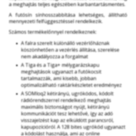
a meghajtás teljes egészében karbantartásmentes.
A futósín sínhosszabbítása lehetséges, állítható 
mennyezeti felfüggesztéssel rendelkezik.
Számos termékelőnnyel rendelkeznek:
A falra szerelt különálló vezérlőháznak
köszönhetően a vezérlés állítása, szerelése
nem akadályozza a forgalmat
A Tiga és a Tiga+ mélygarázskapu
meghajtások ugyanazt a futókocsit
tartalmazzák, ami kisebb, jobban
optimalizálható raktárkészletet eredményez
A SOMloq2 kétirányú, ugrókódos, kódolt
rádiórendszerrel rendelkező meghajtás
maximális biztonságot nyújt, kétirányú
kommunikációt tesz lehetővé, így az adó
visszajelzést kap az elküldött parancsról,
kapupozícióról. A 128 bites ugrókód ugyanazt
a kódolást használja, ami az online