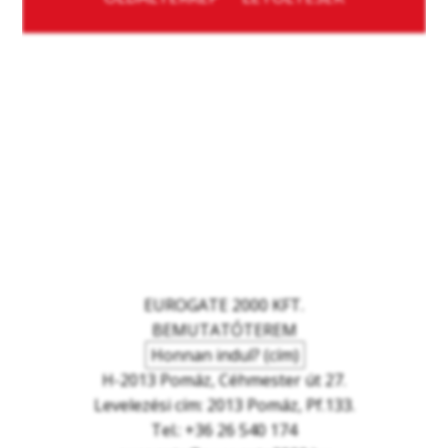
EUROGATE 2000 KFT.
BEMUTATÓTEREM
Honnan indul? (cím)
H-2013 Pomáz, Céhmester út 27.
Levelezési cím: 2013 Pomáz, Pf.133.
Tel.: +36 26 540 174