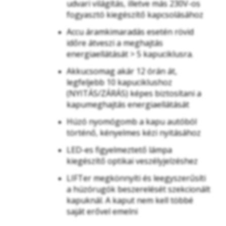
udvari világítás, illetve más 230V-os
fogyasztó kiegészítő kapcsolásához
Accu áramkimaradás esetén rövid
időre átveszi a meghajtás
energiaellátását > 5 kapuciklusra.
Akkucsomag akár 12 órán át,
legfeljebb 10 kapuciklushoz
(NYITÁS/ZÁRÁS) képes biztosítani a
kapumeghajtás energiaellátását
Húzó nyomógomb a kapu autóból
történő, kényelmes kézi nyitásához
LED-es figyelmeztető lámpa
kiegészítő optikai veszélyjelzéshez
LIFTer megkönnyíti és leegyszerűsíti
a húzórugók beszerelését szekcionált
kapuknál. A kaput nem kell többé
saját erővel emelni