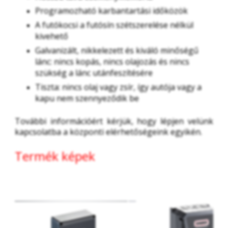
Programozható karbantartási időközök
A futókocsi a futósín szétszerelése nélkül
kivehető
Galvanizált, nikkelezett és kiváló minőségű
lánc: nincs kopás, nincs olajozás és nincs
szükség a lánc utánfeszítésére
Tiszta: nincs olaj vagy zsír, így autója vagy a
kapu nem szennyeződik be
További információért kérjük, hogy lépjen velünk 
kapcsolatba a központi elérhetőségeink egyikén. 
Termék képek