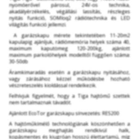
nyomóerővel párosul, 24V-os technika, 
akadályérzékelés, végállási lassítás, részleges 
nyitás funkció, SOMloq2 rádiótechnika és LED 
világítás funkció jellemzi. 
A garázskapu mérete tekintetében 11-20m2 
kapulapig ajánljuk, rádiómemória helyek száma 40, 
maximum kaputömeg 120-200kg, ajánlott 
maximum parkolóhelyek modelltől függően száma: 
30-50db 
Áramkimaradás esetén a garázskapu nyitásához, 
vagy zárásához kézzel működésbe hozható 
vészreteszelés kioldással rendelkezik.
Felhívjuk figyelmét, hogy a Tiga hajtómű szettek 
nem tartalmaznak távadót.
Ajánlott EcoTor garázskapu sínvezetés: RES200
A hajtóműkímélő technológiának köszönhetően a 
garázskapu meghajtás rendkívül halk, 
kopásmentes és kiugróan hosszú élettartamú, míg 