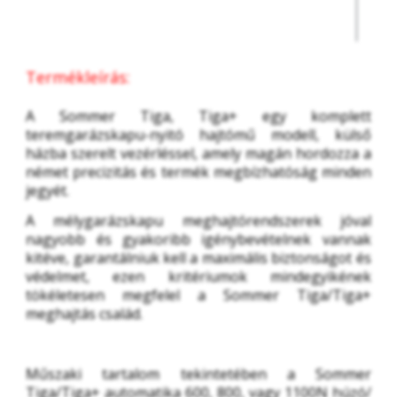
Termékleírás:
A Sommer Tiga, Tiga+ egy komplett 
teremgarázskapu-nyitó hajtómű modell, külső 
házba szerelt vezérléssel, amely magán hordozza a 
német precizitás és termék megbízhatóság minden 
jegyét. 
A mélygarázskapu meghajtórendszerek jóval 
nagyobb és gyakoribb igénybevételnek vannak 
kitéve, garantálniuk kell a maximális biztonságot és 
védelmet, ezen kritériumok mindegyikének 
tökéletesen megfelel a Sommer Tiga/Tiga+ 
meghajtás család.
Műszaki tartalom tekintetében a Sommer 
Tiga/Tiga+ automatika 600, 800, vagy 1100N húzó/ 