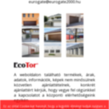
eurogate@eurogate2000.hu
A weboldalon található termékek, árak, 
adatok, információk, képek nem minősülnek 
közvetlen ajánlattételnek, konkrét 
ajánlattért kérjük, hogy vegye fel cégünkkel 
a kapcsolatot a központi elérhetőségeink 
egyikén.
Ez az oldal Cookie-kat használ, hogy a legjobb élményt tudjuk nyújtani a 
Copyright 2019. Eurogate 2000 Kft. Minden 