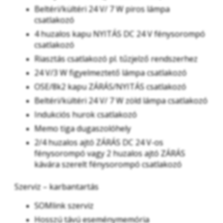
Beltéri/kültéri 24 V/ 7 W piros lámpa
csatlakozó
4 huzalos kapu NYITÁS DC 24 V fénysorompó
csatlakozó
Riasztás csatlakozó pl. tűzjelző rendszerhez
24 V/3 W figyelmeztető lámpa csatlakozó
OSE/8k2 kapu ZÁRÁS/NYITÁS csatlakozó
Beltéri/kültéri 24 V/ 7 W zöld lámpa csatlakozó
Indukciós hurok csatlakozó
Memo tiga dugaszolóhely
2/4 huzalos ajtó ZÁRÁS DC 24 V-os
fénysorompó vagy 2 huzalos ajtó ZÁRÁS
kávára szerelt fénysorompó csatlakozó
Szerviz – karbantartás
SOMlink szerviz
Hosszú távú eseménymemória