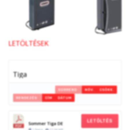
LETÖLTÉSEK
Tiga
SORREND
NÖV.
CSÖKK.
RENDEZÉS
CÍM
DÁTUM
LETÖLTÉS
Sommer Tiga DE
1 file(s)
27.34 MB