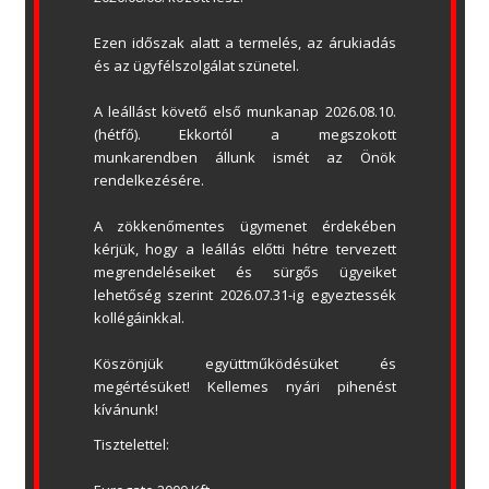
MUFU1 multifunkciós relé csatlakozó
Ezen időszak alatt a termelés, az árukiadás 
Relay dugaszolóhely
és az ügyfélszolgálat szünetel.
24 V/3 W figyelmeztető lámpa csatlakozó
A leállást követő első munkanap 2026.08.10. 
2/4 huzalos ajtó ZÁRÁS DC 24 V-os
(hétfő). Ekkortól a megszokott 
fénysorompó vagy 2 huzalos ajtó ZÁRÁS
munkarendben állunk ismét az Önök 
kávára szerelt fénysorompó csatlakozó
rendelkezésére.
Memo tiga dugaszolóhely
A zökkenőmentes ügymenet érdekében 
Beltéri/kültéri 24 V/ 7 W piros lámpa
kérjük, hogy a leállás előtti hétre tervezett 
csatlakozó
megrendeléseiket és sürgős ügyeiket 
Accu dugaszolóhely
lehetőség szerint 2026.07.31-ig egyeztessék 
Safety csatlakozó (pl. vészleállítás)
kollégáinkkal.
Tiga+
Köszönjük együttműködésüket és 
megértésüket! Kellemes nyári pihenést 
Bőséges hely a házon belül további
kívánunk!
elektronikus részegységek (időkapcsoló óra,
lépcsőházi automata stb.) számára
Tisztelettel:
Csatlakozási lehetőség két potenciálmentes