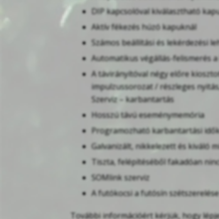
DIP kapcsolóval kiválasztható kap
Aktív fékezés húzó kapuknál
Számos beállítási és lekérdezési 
Automatikus végállás-felismerés a
A távirányítóval négy előre kioszto
impulzussorozat / részleges nyitás,
Szerviz – karbantartás
Hosszú távú eseménymemória
Programozható karbantartási idő
Galvanizált, nikkelezett és kiváló 
Tiszta, felépítéséből fakadóan nin
SOMlink szerviz
A futókocsi a futósín szétszerelése
További információért kérjük, hogy lépj