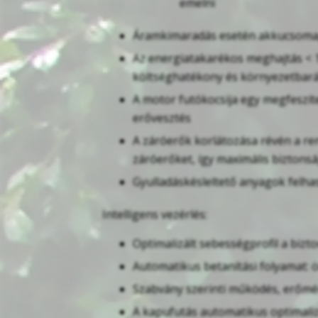
emelni
Áramkimaradás esetén akkucsomagr
Az energiatakarékos meghajtás < 1
költséghatékony és környezetbarát
A motor futókocsija egy megfeszíte
erővesztés
A záróerők korlátozása révén a re
záróerőket, így maximális biztons
Gyulladáskésleltető anyagok felha
Intelligens vezérlés:
Optimalizált sebességprofil a bizt
Automatikus betanítási folyamat: ö
Szabvány szerinti működés, erőmér
A kapufutás automatikus optimaliz