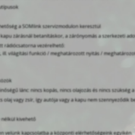
utípusok
lehetőség a SOMlink szervizmodulon keresztül
 kapu zárásnál betanításkor, a zárónyomás a szerkezeti ado
tt rádiócsatorna vezérelhető:
 ill. világítási funkció / meghatározott nyitás / meghatározo
közök
minőségű lánc: nincs kopás, nincs olajozás és nincs szükség 
cs olaj vagy zsír, így autója vagy a kapu nem szennyeződik b
 nélkül kivehető
en velünk kapcsolatba a központi elérhetőségeink egyikén.