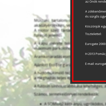
az Önök rende
A zökkenőment
és sürgős ügye
Műszaki tartalom tekintetében a So
akadályérzékelés, végállási lassítás, r
Köszönjük egy
A motor szett tartalmazza az alap sí
Tisztelettel:
funkció jellemzi.
A kapu mérete tekintetében 11-20m2 
Eurogate 2000 
maximum parkolóhelyek száma modelltő
H-2013 Pomáz, 
Áramkimaradás esetén a garázskapu nyit
E-mail: eurog
Ajánlott EcoTor garázskapu sínvezetés:
A hajtóműkímélő technológiának köszön
a meghajtás teljes egészében karbantar
A futósín sínhosszabbítása lehetséges, á
Számos termékelőnnyel rendelkezik:
A SOMloq2 kétirányú, ugrókódos, k