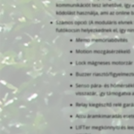
kommunikációt tesz lehetővé, így a
kódolást használja, ami az online
Számos opció: (A moduláris elvnek
futókocsin helyezkednek el, így nin
Memo memóriabővítés
Motion mozgásérzékelő
Lock mágneses motorzár
Buzzer riasztó/figyelmez
Senso pára- és hőmérsékl
visszazár, így támogatva
Relay kiegészítő relé gará
Accu áramkimaradás esetén
LIFTer megkönnyíti és lee