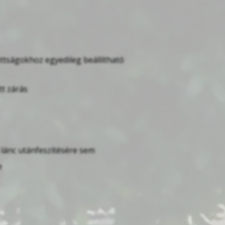
ttságokhoz egyedileg beállítható
tt zárás
a lánc utánfeszítésére sem
e