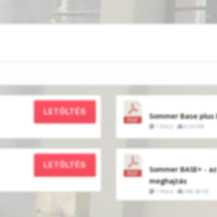
LETÖLTÉS
Sommer Base plus
1 file(s)
8.04 MB
LETÖLTÉS
Sommer BASE+ - az
meghajtás
1 file(s)
668.68 KB