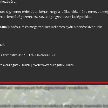
lkezésére.
es ügymenet érdekében kérjük, hogy a leállás előtti hétre tervezett meg
iket lehetőség szerint 2026.07.31-ig egyeztessék kollégáinkkal.
mmer Base+ automatika 600, 800, vagy 1100N húzó/nyo
észleges nyitás funkció, a legújabb 868,95 MHz-es SOMloq2 r
üttműködésüket és megértésüket! Kellemes nyári pihenést kívánunk!
negységet 2500mm kapumagasságig, 2db Pearl Vibe távadót
kapulapig ajánljuk, rádiómemória helyek száma 40, ma
Kft.
l függően: 30-50db
Céhmester út 27. | Tel.:+36 26 540 174
ásához, vagy zárásához kézzel működésbe hozható vészrete
ate@eurogate2000.hu | Web: www.eurogate2000.hu
 RES200
hetően a garázskapu meghajtás rendkívül halk, kopásmente
tásmentes.
llítható mennyezeti felfüggesztéssel rendelkezik.
ódolt rádiórendszerrel rendelkező meghajtás maximális biz