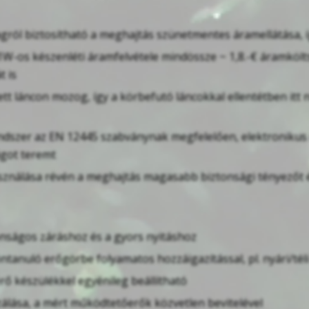
ól biztosítható a meghajtás szünetmentes áramellátása, íg
W-os készenléti áramfelvétele mindössze ~ 1,8.-€ áramköltsé
 is
tt láncon mozog, így a körbefutó láncokkal ellentétben itt 
ndszer az EN 12445 szabványnak megfelelően, elektronikus m
ágot teremt
sználása révén a meghajtás magasabb biztonsági tényezőt 
onságos záráshoz és a gyors nyitáshoz
ntanuló erőgörbe folyamatos hozzáigazítással, pl. nyári/tél
ő készülékkel egyénileg beállítható
álása, a mért működtetőerők közvetlen bevitelével