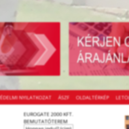
ÉDELMI NYILATKOZAT
ÁSZF
OLDALTÉRKÉP
LETÖ
EUROGATE 2000 KFT.
BEMUTATÓTEREM
Honnan indul? (cím)