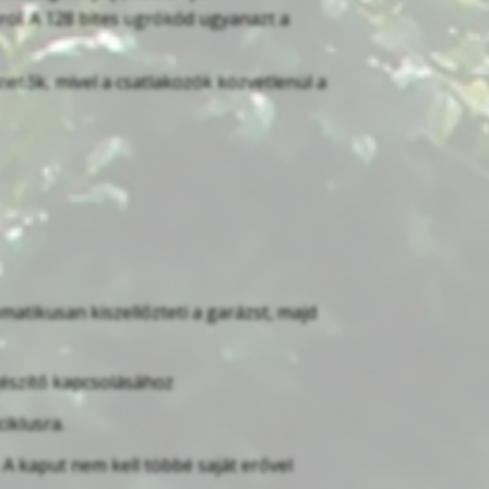
óról. A 128 bites ugrókód ugyanazt a
etők, mivel a csatlakozók közvetlenül a
tikusan kiszellőzteti a garázst, majd
egészítő kapcsolásához
iklusra.
A kaput nem kell többé saját erővel