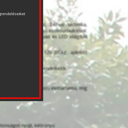
rendeléseiket 
móerővel párosul, 24V-os technika, 
ádiótechnika kétirányú kommunikációval. 
, 40%-os üzemhányad és LED világítás 
ximum kaputömeg 120-200kg, ajánlott 
szelés kioldással rendelkezik.
s és kiugróan hosszú élettartamú, míg 
tonságot nyújt, kétirányú