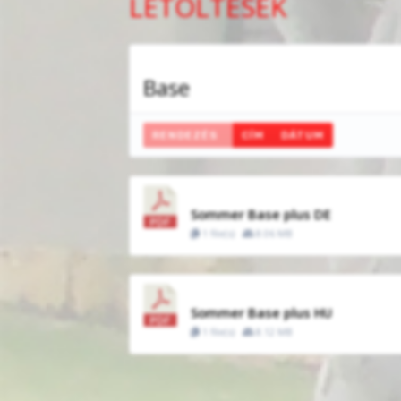
LETÖLTÉSEK
Base
RENDEZÉS
CÍM
DÁTUM
Sommer Base plus DE
1 file(s)
8.06 MB
Sommer Base plus HU
1 file(s)
8.12 MB