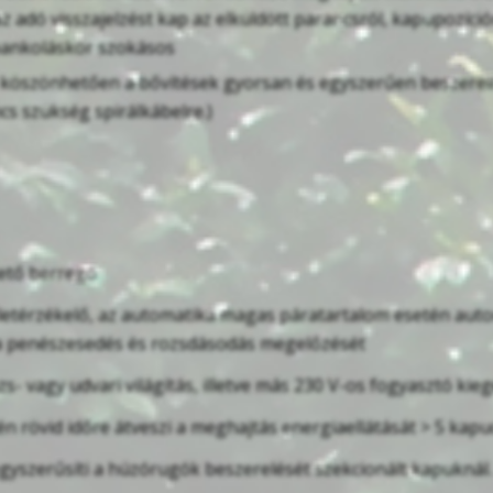
z adó visszajelzést kap az elküldött parancsról, kapupozíci
 bankoláskor szokásos
 köszönhetően a bővítések gyorsan és egyszerűen beszerelh
cs szükség spirálkábelre.)
tető berregő
etérzékelő, az automatika magas páratartalom esetén automa
 a penészesedés és rozsdásodás megelőzését
zs- vagy udvari világítás, illetve más 230 V-os fogyasztó ki
 rövid időre átveszi a meghajtás energiaellátását > 5 kapuc
gyszerűsíti a húzórugók beszerelését szekcionált kapuknál. 