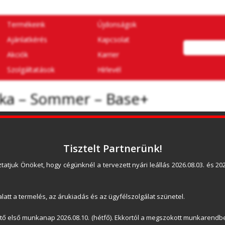
Termékeink
Újdonságok
Ajánlatkérés
Kapcsolat
Akciók
Karrier
Szolgáltatások
Hírlevél
ka – Sommer – Base+
Termékleírás:
Tisztelt Partnerünk!
A Sommer Base+ egy komplett garázskapu meghajt
tatjuk Önöket, hogy cégünknél a tervezett nyári leállás 2026.08.03. és 2026
új generációja, amely magán hordozza a német
minden jegyét. 
latt a termelés, az árukiadás és az ügyfélszolgálat szünetel.
A Sommer Base+ intelligens, biztonságos és gyor
szekcionált kapu mozgatásához is remek megoldást
ető első munkanap 2026.08.10. (hétfő). Ekkortól a megszokott munkarendbe