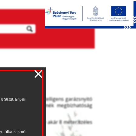
×
ás csomag, az intelligens garázsnyitó 
.08.08. között 
 precizitás és termék megbízhatóság 
s automatika, amely akár 8 méter széles 
 kínál. 
n állunk ismét 