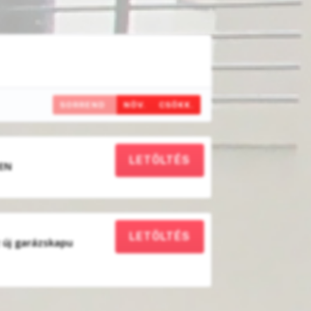
SORREND
NÖV.
CSÖKK.
LETÖLTÉS
 EN
LETÖLTÉS
 új garázskapu