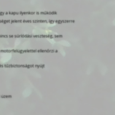
y a kapu ilyenkor is működik
get jelent éves szinten, így egyszerre
nincs se súrlódási veszteség, sem
otorfelügyelettel ellenőrzi a
és tűzbiztonságot nyújt
i üzem