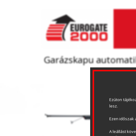
Garázskapu automati
Ezúton tájékoz
lesz.
Ezen időszak a
A leállást köv